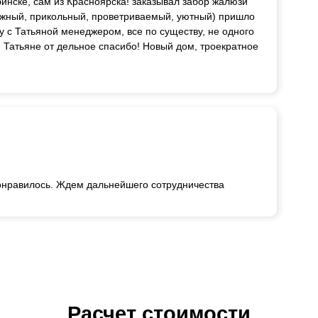
инске, сам из Красноярска! заказывал забор жалюзи
дёжный, прикольный, проветриваемый, уютный) пришло
у с Татьяной менеджером, все по существу, не одного
т, Татьяне от дельное спасибо! Новый дом, троекратное
понравилось. Ждем дальнейшего сотрудничества
Расчет стоимости