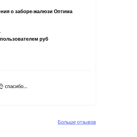
ения о заборе-жалюзи Оптима
ь
 пользователем руб
 спасибо...
Добрый день
Читать вес
Больше отзывов