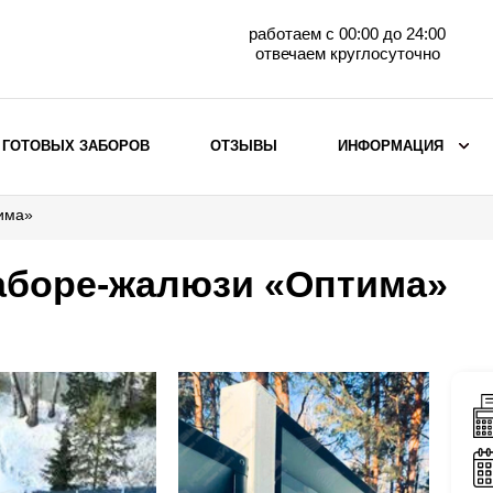
работаем с 00:00 до 24:00
отвечаем круглосуточно
 ГОТОВЫХ ЗАБОРОВ
ОТЗЫВЫ
ИНФОРМАЦИЯ
тима»
ВЫБОР ПО МАТЕРИАЛУ
Заборы с кирпичными столбами
заборе-жалюзи «Оптима»
Заборы из евроштакетника
горизонтального
Металлические заборы для дачи
Забор жалюзи с кирпичными столбами
Металлические заборы
Металлические ограждения