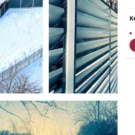
ВЫБОР ПО ХАРАКТЕРИСТИКАМ
Горизонтальные заборы
К
Высокие заборы
Красивые, дизайнерские заборы
ВЫБОР ПО СПОСОБУ МОНТАЖА
Заборы под ключ
Готовые заборы
Комплекты заборов-лего "сделай сам"
Быстровозводимые заборы