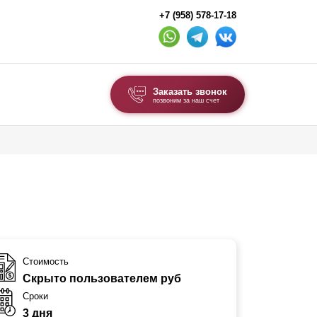
+7 (958) 578-17-18
Заказать звонок
позвоним за наш счет
ВЫБОР ПО ТИПУ
Модульные заборы и ограждения
Комбинированные заборы
Секционные заборы
ВОРОТА И КАЛИТКИ
Стоимость
Скрыто пользователем руб
Ворота откатные
Сроки
Ворота распашные
3 дня
Ворота складные гармошка