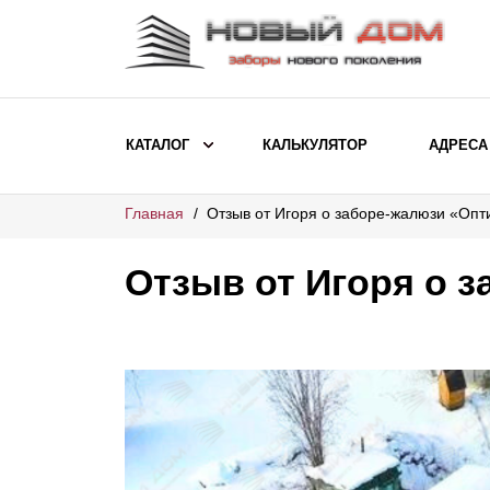
КАТАЛОГ
КАЛЬКУЛЯТОР
АДРЕСА
Главная
Отзыв от Игоря о заборе-жалюзи «Оп
ВЫБОР ПО МОДЕЛИ
Заборы Ранчо
Отзыв от Игоря о 
Заборы Хай-тек
Заборы Классика
Заборы Жалюзи
ВЫБОР ПО НАЗНАЧЕНИЮ
Заборы и ограждения для детских
садов