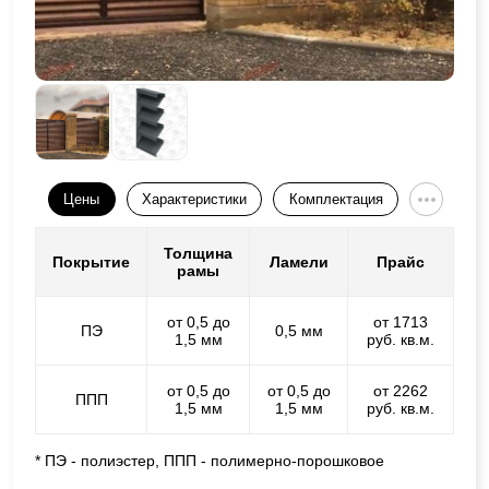
Цены
Характеристики
Комплектация
Толщина
Покрытие
Ламели
Прайс
рамы
от 0,5 до
от 1713
ПЭ
0,5 мм
1,5 мм
руб. кв.м.
от 0,5 до
от 0,5 до
от 2262
ППП
1,5 мм
1,5 мм
руб. кв.м.
* ПЭ - полиэстер, ППП - полимерно-порошковое