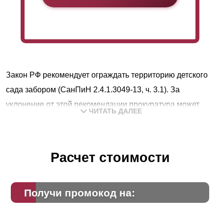
Закон РФ рекомендует ограждать территорию детского
сада забором (СанПиН 2.4.1.3049-13, ч. 3.1). За
уклонение от этой рекомендации прокуратура может
ЧИТАТЬ ДАЛЕЕ
вынести представление о нарушении требований п. 2 ч.
13 ст. 30 Закона от 30 декабря 2009 г. № 384-ФЗ и ч. 3.1
ст. 5 Закона от 6 марта 2006 г. № 35-ФЗ. Кроме того, если
Расчет стоимости
на территории нет ограждения и воспитательница не
уследит за ребенком, он может просто убежать и
Получи промокод на:
потеряться.
Согласно «Указаниям по проектированию ограждений