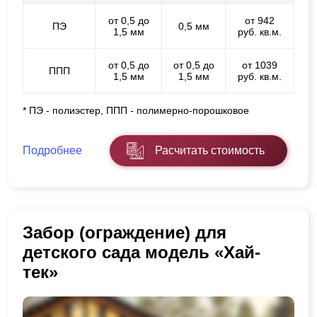
от 0,5 до
от 942
ПЭ
0,5 мм
1,5 мм
руб. кв.м.
от 0,5 до
от 0,5 до
от 1039
ППП
1,5 мм
1,5 мм
руб. кв.м.
* ПЭ - полиэстер, ППП - полимерно-порошковое
Подробнее
Расчитать стоимость
Забор (ограждение) для
детского сада модель «Хай-
тек»