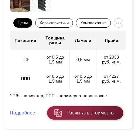
Цены
Характеристики
Комплектация
Толщина
Покрытие
Ламели
Прайс
рамы
от 0,5 до
от 2933
ПЭ
0,5 мм
1,5 мм
руб. кв.м.
от 0,5 до
от 0,5 до
от 4227
ППП
1,5 мм
1,5 мм
руб. кв.м.
* ПЭ - полиэстер, ППП - полимерно-порошковое
Подробнее
Расчитать стоимость