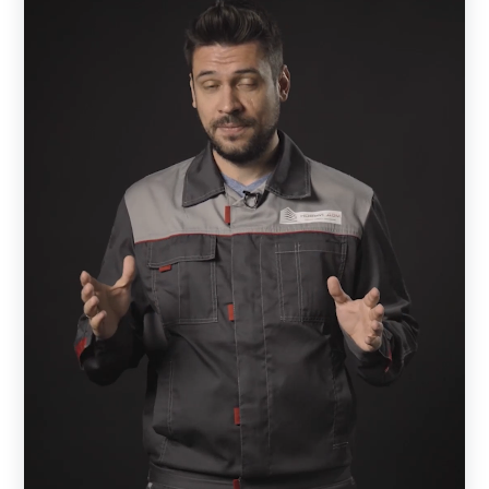
Общее описание
Рамы наших заборов наполняются стальными
ламелями (кроме модели «Хай-тек» ), которые крепятся
к двум вертикальным П-образным профилям. Сами
профили монтируются к стальным или каменным
столбам, установленным на прочном основании. Для
придания жесткости конструкции горизонтальные
ламели укрепляются поперечной планкой, которая
исключает их провисание.
Технологические различия и преимущества
Предусмотрены три типа крепления ламелей к
вертикальному профилю: с отверстиями, с фиксаторами