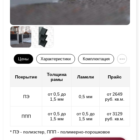
Цены
Характеристики
Комплектация
Толщина
Покрытие
Ламели
Прайс
рамы
от 0,5 до
от 2649
ПЭ
0,5 мм
1,5 мм
руб. кв.м.
от 0,5 до
от 0,5 до
от 3129
ППП
1,5 мм
1,5 мм
руб. кв.м.
* ПЭ - полиэстер, ППП - полимерно-порошковое