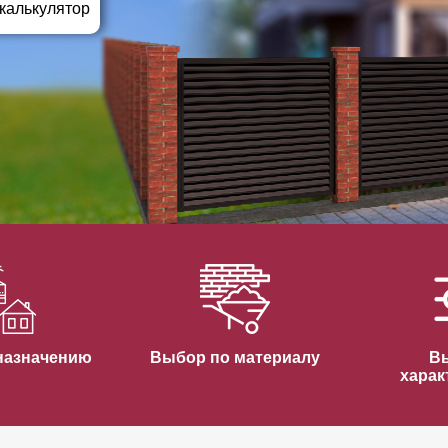
ВЫБОР ПО ХАРАКТЕРИСТИКАМ
 калькулятор
Горизонтальные заборы
Высокие заборы
Красивые, дизайнерские заборы
ВЫБОР ПО СПОСОБУ МОНТАЖА
Заборы под ключ
Готовые заборы
Комплекты заборов-лего "сделай сам"
Быстровозводимые заборы
назначению
Выбор по материалу
В
харак