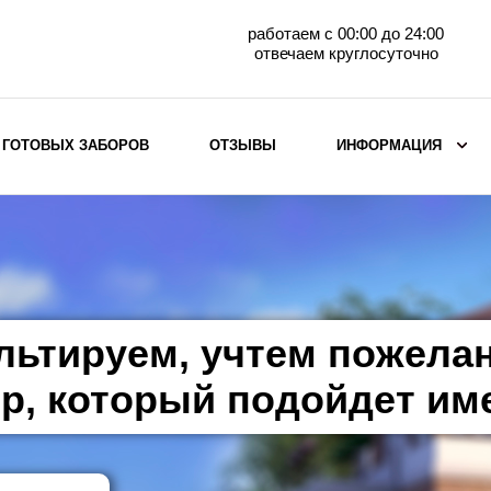
работаем с 00:00 до 24:00
отвечаем круглосуточно
 ГОТОВЫХ ЗАБОРОВ
ОТЗЫВЫ
ИНФОРМАЦИЯ
ВЫБОР ПО МАТЕРИАЛУ
Заборы с кирпичными столбами
Заборы из евроштакетника
горизонтального
льтируем, учтем пожела
Металлические заборы для дачи
Забор жалюзи с кирпичными столбами
р, который подойдет им
Металлические заборы
Металлические ограждения