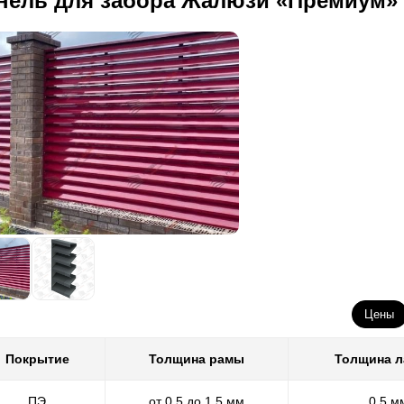
нель для забора Жалюзи «Премиум»
Цены
Покрытие
Толщина рамы
Толщина 
ПЭ
от 0,5 до 1,5 мм
0,5 м