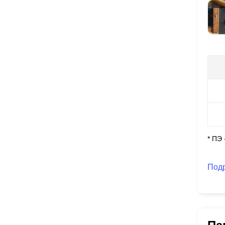
* ПЭ
Под