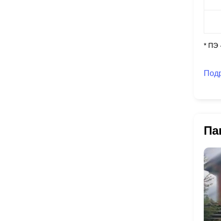
* ПЭ
Под
Па