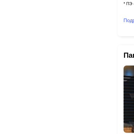
* ПЭ
Под
Па