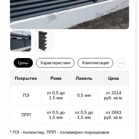
Цены
Характеристики
Комплектация
Покрытие
Рама
Ламель
Цена
от 0,5 до
от 2014
ПЭ
0,5 мм
1,5 мм
руб. кв.м.
от 0,5 до
от 0,5 до
от 2843
ППП
1,5 мм
1,5 мм
руб. кв.м.
* ПЭ - полиэстер, ППП - полимерно-порошковое