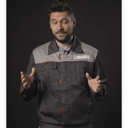
изготовлены в виде жалюзи. Визуально изделия
выглядят как сплошные, но обладают достаточной
проветриваемостью и отлично пропускают солнечные
лучи. Конструкция выполнена таким образом, что
снаружи участок практически не видно — прохожие
смогут увидеть лишь элементы кровли. При этом с
внешней стороны отлично просматривается улица и
всегда можно увидеть, кто пришел в гости, не открывая
калитки или ворот.
В основе конструкции — металлическая рама,
состоящая из горизонтальных и вертикальных
профилей. Пространство между профилями заполняют
ламели — горизонтальные металлические планки,
изготовленные в форме английской буквы Z. Ламели
могут быть расположены вплотную друг к другу или с