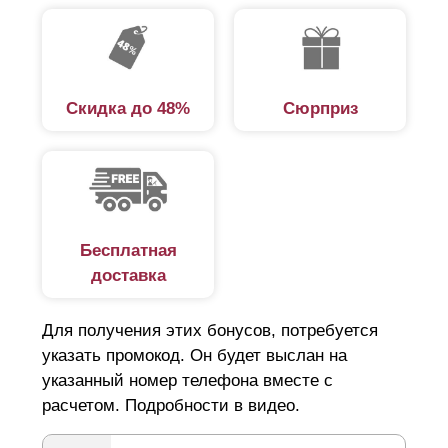
долговечностью, а в сравнении с заборами из
профнастила или сетки-рабицы придают участку более
эстетичный вид. Установка забора не требует
привлечения наемных специалистов и строительства
Скидка до 48%
Сюрприз
дополнительных конструкций. Декоративные панели
предназначены для самостоятельной сборки и
монтируются на любые столбы.
Панельные заборы для дачи
Бесплатная
доставка
Выбирая забор на дачу, следует обратить внимание на
ряд ключевых факторов. Основная функция забора —
Для получения этих бонусов, потребуется
защита от нежелательных посетителей, в том числе и
указать промокод. Он будет выслан на
животных, которые из любопытства могут испортить
указанный номер телефона вместе с
расчетом. Подробности в видео.
цветочную клумбу и зеленые насаждения. При этом
сплошной забор не выход, поскольку требуется