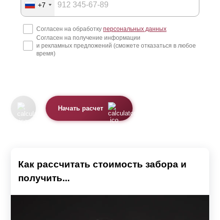
+7
обеспечить проветриваемость и попадание солнечных
лучей на участок с целью сохранения естественного
Согласен на обработку
персональных данных
Согласен на получение информации
микроклимата. Заборы с достаточной
и рекламных предложений (сможете отказаться в любое
светопрозрачностью можно поставить не только по
время)
фасаду участка, но и между соседями. Это создаст
единый стиль оформления участка по всему периметру
и обеспечит оптимальную циркуляцию потоков воздуха
Начать расчет
и солнечного света. Представленные в каталоге модели
отличаются по конструкции и функционалу, обеспечивая
решение разносторонних задач.
Как рассчитать стоимость забора и
Заборы-жалюзи
получить...
Модели: Забор «Стандарт», Забор «Оптима», Забор
«Премиум», Забор «Люкс» и Забор «Модерн»