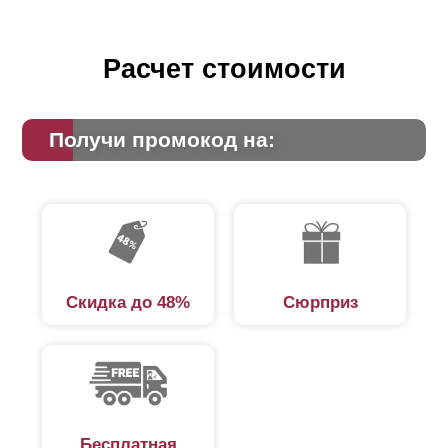
появляются новые модификации, например, заборы
Ранчо и Жалюзи.
Расчет стоимости
Основа конструкции
Получи промокод на:
Перед началом работ проводят точную разметку
рельефа, далее создают опоры: каменные, стальные,
кирпичные и проводят установку вертикальных
направляющих. После чего с помощью кронштейнов
или заклепок под определенным углом монтируют
Скидка до 48%
Сюрприз
выбранный тип ламелей. В соответствии с размером
шага элементы устанавливают с нахлестом или без.
Составляющие элементы
Горизонтальный забор реечный из металла, по облику
Бесплатная