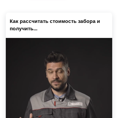
«Стандарт»
— простой, основательный, массивный
забор с максимальным показателем высоты ламели —
218 мм, что делает конструкцию самой экономичной в
Как рассчитать стоимость забора и
линейке.
получить...
«Премиум»
— более объемная конструкция. За счет
того, что высота элементов 90—132 мм, в секции
больше элементов, поэтому забор имеет эффектный
рельеф.
«Оптима»
— занимает среднее значение по высоте
элемента, является наиболее востребованной и
универсальной конструкцией. Идеально подходит для
монтажа практически любого объекта — дачных
участков, частных коттеджей, обустройства
конструкцией паркингов, мест отдыха и др.;
«Люкс»
— имеет особую геометрию (напоминает букву