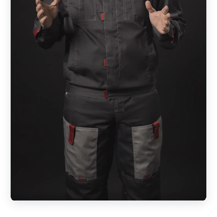
С), в этом случае Z-профиль конструктивно изменен.
Забор имеет эстетический внешний вид с обеих сторон.
Этот вид относится к двусторонним типам;
«Модерн»
— специфический тип ламели, по форме
напоминающий пирамиду или треугольник. Забор после
установки отлично пропускает воздух и свет, но не
позволяет просматривать территорию. Дизайн готового
изделия одинаковый с обеих сторон.
«Ранчо»
. Конструкция стилизовано под деревянные
фермерские заборы. Профиль имеет форму
прямоугольника. Заказчик может выбрать ламели в
одностороннем или двустороннем вариантах. Также
существует 4 параметра ширины элементов — 50, 70,
100, 150 мм. Готовая конструкция может быть
выполнено в комбинации планок различных размеров.