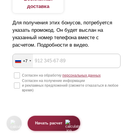
напоминает жалюзи. Основа конструкции — ламели,
доставка
смонтированные без зазоров или с нахлестом в
Для получения этих бонусов, потребуется
среднем 10—20 мм. Крепления элементов в профилях
указать промокод. Он будет выслан на
доступно тремя способами: фиксаторы, отверстия,
указанный номер телефона вместе с
прорези. Этот показатель влияет на
расчетом. Подробности в видео.
быстровозводимость конструкции.
+7
Виды профиля
Согласен на обработку
персональных данных
В зависимости от типа забора, различают несколько
Согласен на получение информации
и рекламных предложений (сможете отказаться в любое
видов профиля.
время)
z-образный вид. В эту серию входят 3 варианта
заборов: оптима, премиум, стандарт. Главное отличие
конструкций друг от друга — диапазон высоты
Начать расчет
элементов.