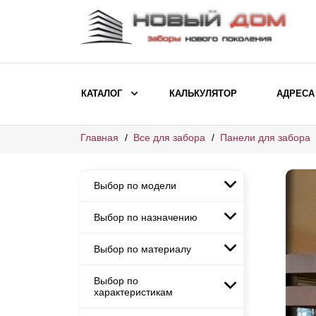
КАТАЛОГ
КАЛЬКУЛЯТОР
АДРЕСА
Главная
Все для забора
Панели для забора
ВЫБОР ПО МОДЕЛИ
Заборы Ранчо
Выбор по модели
Заборы Хай-тек
Заборы Классика
Выбор по назначению
Заборы Ранчо
Заборы Жалюзи
Заборы Хай-тек
Выбор по материалу
Заборы и ограждения для
Заборы Классика
детских садов
ВЫБОР ПО НАЗНАЧЕНИЮ
Заборы Жалюзи
Выбор по
Заборы с кирпичными столбами
Заборы для дачи
характеристикам
Заборы и ограждения для детских
Заборы из евроштакетника
Элитные заборы для коттеджей
садов