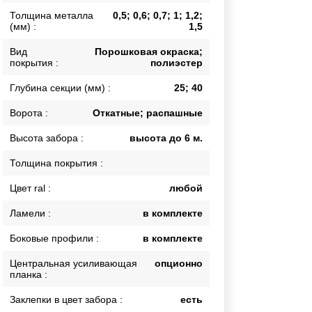
Толщина металла
0,5; 0,6; 0,7; 1; 1,2;
Каркасы ворот
(мм) :
1,5
Калитки
Входные группы
Вид
Порошковая окраска;
покрытия :
полиэстер
Глубина секции (мм) :
25; 40
ВСЕ ДЛЯ ЗАБОРА
Ворота :
Откатные; распашные
Панели для забора
Высота забора :
высота до 6 м.
Толщина покрытия :
Цвет ral :
любой
Ламели :
в комплекте
Боковые профили :
в комплекте
Центральная усиливающая
опционно
планка :
Заклепки в цвет забора :
есть