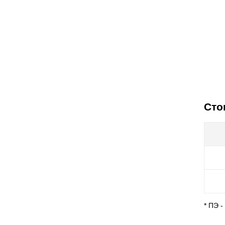
Сто
* ПЭ 