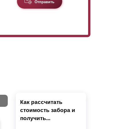
Отправить
Как рассчитать
стоимость забора и
Тест
получить...
Секци
Высок
Наши 
Выбра
Вы
напол
показ
детски
преды