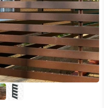
ВЫБОР ПО ХАРАКТЕРИСТИКАМ
Горизонтальные заборы
Высокие заборы
Красивые, дизайнерские заборы
ВЫБОР ПО СПОСОБУ МОНТАЖА
Заборы под ключ
Готовые заборы
Комплекты заборов-лего "сделай сам"
Быстровозводимые заборы