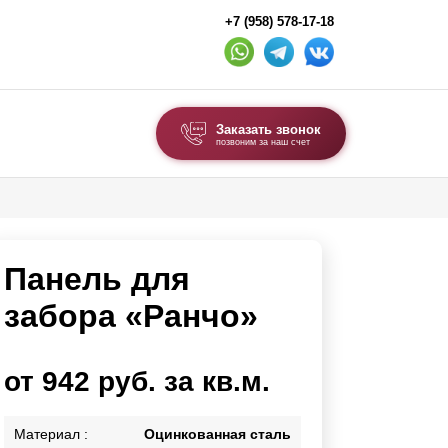
+7 (958) 578-17-18
Заказать звонок
позвоним за наш счет
ВЫБОР ПО ТИПУ
Модульные заборы и ограждения
Панель для
Комбинированные заборы
Секционные заборы
забора «Ранчо»
ВОРОТА И КАЛИТКИ
от 942 руб. за кв.м.
Ворота откатные
Ворота распашные
Материал :
Оцинкованная сталь
Ворота складные гармошка