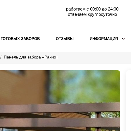
работаем с 00:00 до 24:00
отвечаем круглосуточно
 ГОТОВЫХ ЗАБОРОВ
ОТЗЫВЫ
ИНФОРМАЦИЯ
Панель для забора «Ранчо»
ВЫБОР ПО МАТЕРИАЛУ
Заборы с кирпичными столбами
Заборы из евроштакетника
горизонтального
Металлические заборы для дачи
Забор жалюзи с кирпичными столбами
Металлические заборы
Металлические ограждения