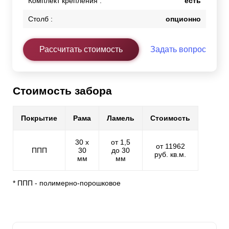
Комплект крепления :
есть
Столб :
опционно
Рассчитать стоимость
Задать вопрос
Стоимость забора
Покрытие
Рама
Ламель
Стоимость
30 х
от 1,5
от 11962
ППП
30
до 30
руб. кв.м.
мм
мм
* ППП - полимерно-порошковое