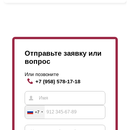
данном процессе. Наши специалисты работают
слаженно и их последовательность и порядок
действий отработан годами. Именно поэтому мы
уверенны в наших сотрудниках и в положительном
результате проделанной работы. Клиенты остаются
довольны, а мы, в свою очередь, стремимся сделать
больше таких довольных клиентов.
Отправьте заявку или
вопрос
Или позвоните
+7 (958) 578-17-18
+7