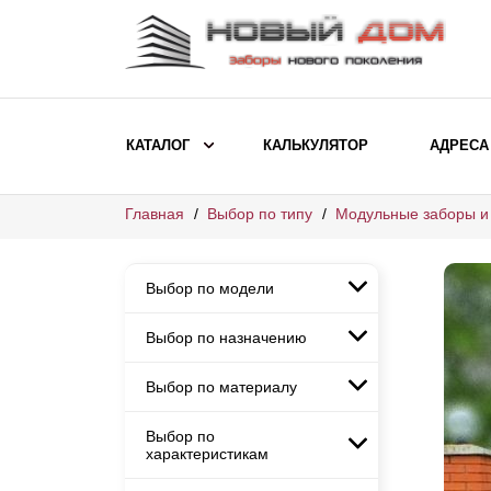
КАТАЛОГ
КАЛЬКУЛЯТОР
АДРЕСА
Главная
Выбор по типу
Модульные заборы и
ВЫБОР ПО МОДЕЛИ
Заборы Ранчо
Выбор по модели
Заборы Хай-тек
Заборы Классика
Выбор по назначению
Заборы Ранчо
Заборы Жалюзи
Заборы Хай-тек
Выбор по материалу
Заборы и ограждения для
Заборы Классика
детских садов
ВЫБОР ПО НАЗНАЧЕНИЮ
Заборы Жалюзи
Выбор по
Заборы с кирпичными столбами
Заборы для дачи
характеристикам
Заборы и ограждения для детских
Заборы из евроштакетника
Элитные заборы для коттеджей
садов