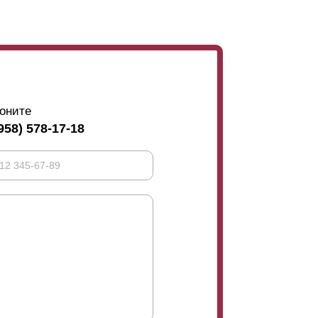
аемость
. Выбирая оптимальный вариант,
олтора метра, то для предотвращения их
ели. Они фиксируются с внутренней стороны
удерживают усилитель, становятся видны с
ость, прочность, и эксплуатационные
тетике и презентабельности, лучше в данном
я бы на ее половину.
оните
958) 578-17-18