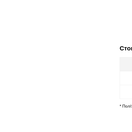
Сто
* Пол