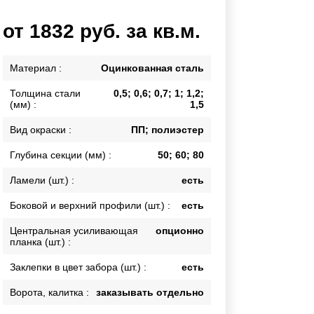
Каркасы ворот
от 1832 руб. за кв.м.
Калитки
Входные группы
Материал :
Оцинкованная сталь
Толщина стали
0,5; 0,6; 0,7; 1; 1,2;
ВСЕ ДЛЯ ЗАБОРА
(мм) :
1,5
Панели для забора
Вид окраски :
ПП; полиэстер
Глубина секции (мм) :
50; 60; 80
Ламели (шт.) :
есть
Боковой и верхний профили (шт.) :
есть
Центральная усиливающая
опционно
планка (шт.) :
Заклепки в цвет забора (шт.) :
есть
Ворота, калитка :
заказывать отдельно