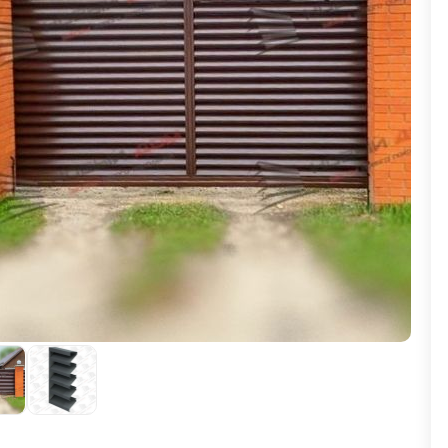
ВЫБОР ПО ХАРАКТЕРИСТИКАМ
Горизонтальные заборы
Высокие заборы
Красивые, дизайнерские заборы
ВЫБОР ПО СПОСОБУ МОНТАЖА
Заборы под ключ
Готовые заборы
Комплекты заборов-лего "сделай сам"
Быстровозводимые заборы