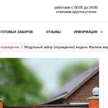
работаем с 00:00 до 24:00
отвечаем круглосуточно
 ГОТОВЫХ ЗАБОРОВ
ОТЗЫВЫ
ИНФОРМАЦИЯ
 ограждения
Модульный забор (ограждение) модель Жалюзи ва
ВЫБОР ПО МАТЕРИАЛУ
Заборы с кирпичными столбами
Заборы из евроштакетника
горизонтального
Металлические заборы для дачи
Забор жалюзи с кирпичными столбами
Металлические заборы
Металлические ограждения