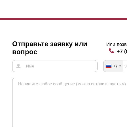
нная характеристика влияет не только на угол обзора и
просматрив
жно учитывать и длину элементов забора. Если длина превышает п
овисания с тыльной стороны устанавливаются специальные усилит
лки. Если нахлест отсутствует, то фиксирующие заклепки, которые 
цевой стороны. Такой вариант не всех устраивает. На функциональн
рактеристики это не влияет. Тем, кто уделяет большое внимание эс
учае рассмотреть варианты с нахлестом на всю длину полки или хот
Отправьте заявку или
Или позв
вопрос
+7 (
+7