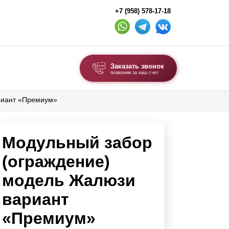
+7 (958) 578-17-18
Заказать звонок
позвоним за наш счет
риант «Премиум»
ВЫБОР ПО ТИПУ
Модульные заборы и ограждения
Модульный забор
Комбинированные заборы
Секционные заборы
(ограждение)
модель Жалюзи
ВОРОТА И КАЛИТКИ
вариант
Ворота откатные
«Премиум»
Ворота распашные
Ворота складные гармошка