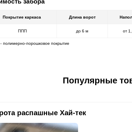
имость забора
Покрытие каркаса
Длина ворот
Напол
ППП
до 6 м
от 1
 - полимерно-порошковое покрытие
Популярные то
рота распашные Хай-тек