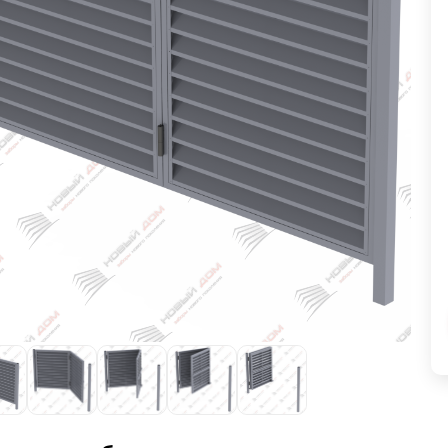
ВЫБОР ПО ХАРАКТЕРИСТИКАМ
Горизонтальные заборы
Высокие заборы
Красивые, дизайнерские заборы
ВЫБОР ПО СПОСОБУ МОНТАЖА
Заборы под ключ
Готовые заборы
Комплекты заборов-лего "сделай сам"
Быстровозводимые заборы