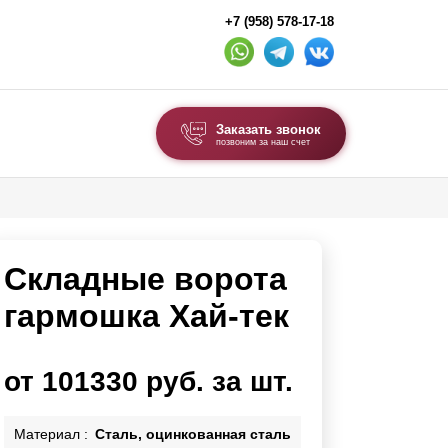
+7 (958) 578-17-18
Заказать звонок
позвоним за наш счет
ВЫБОР ПО ТИПУ
Модульные заборы и ограждения
Складные ворота
Комбинированные заборы
Секционные заборы
гармошка Хай-тек
ВОРОТА И КАЛИТКИ
от 101330 руб. за шт.
Ворота откатные
Ворота распашные
Материал :
Сталь, оцинкованная сталь
Ворота складные гармошка