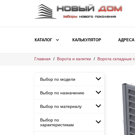
КАТАЛОГ
КАЛЬКУЛЯТОР
АДРЕСА
Главная
Ворота и калитки
Ворота складные 
ВЫБОР ПО МОДЕЛИ
Заборы Ранчо
Выбор по модели
Заборы Хай-тек
Заборы Классика
Выбор по назначению
Заборы Ранчо
Заборы Жалюзи
Заборы Хай-тек
Выбор по материалу
Заборы и ограждения для
Заборы Классика
детских садов
ВЫБОР ПО НАЗНАЧЕНИЮ
Заборы Жалюзи
Выбор по
Заборы с кирпичными столбами
Заборы для дачи
характеристикам
Заборы и ограждения для детских
Заборы из евроштакетника
Элитные заборы для коттеджей
садов