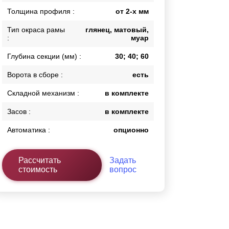
Толщина профиля :
от 2-х мм
Каркасы ворот
Калитки
Тип окраса рамы
глянец, матовый,
Входные группы
:
муар
Глубина секции (мм) :
30; 40; 60
ВСЕ ДЛЯ ЗАБОРА
Ворота в сборе :
есть
Панели для забора
Складной механизм :
в комплекте
Засов :
в комплекте
Автоматика :
опционно
Рассчитать
Задать
стоимость
вопрос