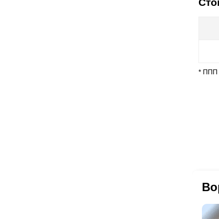
Сто
* ППП
Во