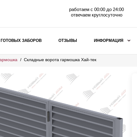
работаем с 00:00 до 24:00
отвечаем круглосуточно
 ГОТОВЫХ ЗАБОРОВ
ОТЗЫВЫ
ИНФОРМАЦИЯ
гармошка
Складные ворота гармошка Хай-тек
ВЫБОР ПО МАТЕРИАЛУ
Заборы с кирпичными столбами
Заборы из евроштакетника
горизонтального
Металлические заборы для дачи
Забор жалюзи с кирпичными столбами
Металлические заборы
Металлические ограждения