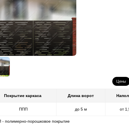
Цены
Покрытие каркаса
Длина ворот
Напол
ППП
до 5 м
от 1
П - полимерно-порошковое покрытие